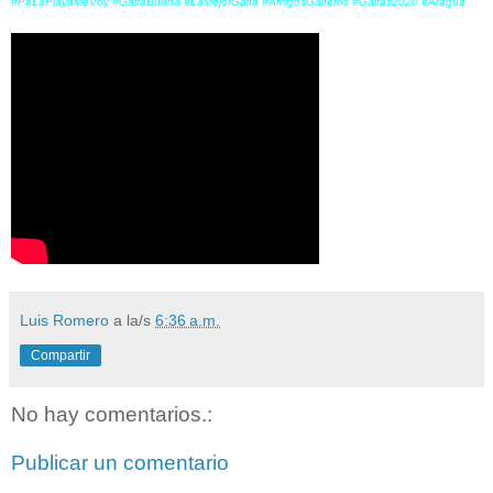
#PaLaPlayaMeVoy #GaitaBuena #LaMejorGaita #AmigosGaiteros #Gaitas2020 #Aragua
Luis Romero
a la/s
6:36 a.m.
Compartir
No hay comentarios.:
Publicar un comentario