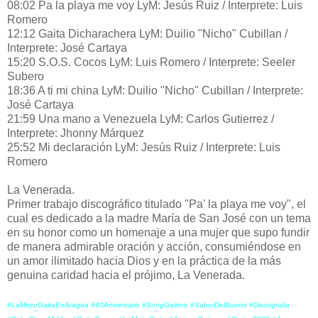
08:02 Pa la playa me voy LyM: Jesús Ruiz / Interprete: Luis
Romero
12:12 Gaita Dicharachera LyM: Duilio "Nicho" Cubillan /
Interprete: José Cartaya
15:20 S.O.S. Cocos LyM: Luis Romero / Interprete: Seeler
Subero
18:36 A ti mi china LyM: Duilio "Nicho" Cubillan / Interprete:
José Cartaya
21:59 Una mano a Venezuela LyM: Carlos Gutierrez /
Interprete: Jhonny Márquez
25:52 Mi declaración LyM: Jesús Ruiz / Interprete: Luis
Romero
La Venerada.
Primer trabajo discográfico titulado "Pa' la playa me voy", el
cual es dedicado a la madre María de San José con un tema
en su honor como un homenaje a una mujer que supo fundir
de manera admirable oración y acción, consumiéndose en
un amor ilimitado hacia Dios y en la práctica de la más
genuina caridad hacia el prójimo, La Venerada.
#LaMejorGaitaEnAragua #40Aniversario #SongGaitero #SaborDelBueno #Discografia