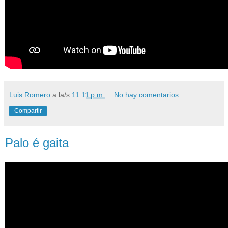
Luis Romero
a la/s
11:11 p.m.
No hay comentarios.:
Compartir
Palo é gaita