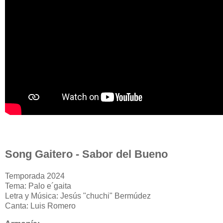
Song Gaitero - Sabor del Bueno
Temporada 2024
Tema: Palo e´gaita
Letra y Música: Jesús "chuchi" Bermúdez
Canta: Luis Romero