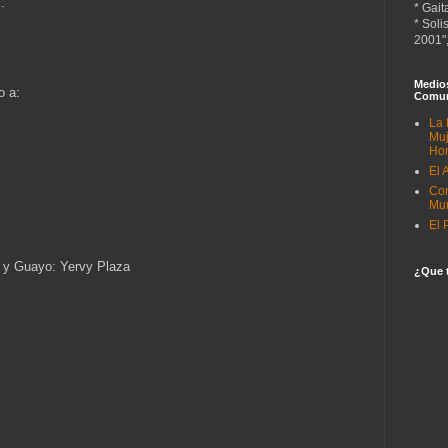
as.
* Gait
* Soli
2001",
Medio
o a:
Comun
La 
Muj
Ho
El 
Co
Mun
El 
 y Guayo: Yervy Plaza
¿Que t