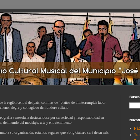
Buscar
e la región central del país, con mas de 40 años de ininterrumpida labor,
ameno, alegre y contagioso del folklore zuliano.
geografía venezolana destacándose por su seriedad y responsabilidad en
Nuestr
, del mundo del modelaje, arte y entretenimiento...
Pág
unto a su organización, estamos seguros que Song Gaitero será de su más
Tra