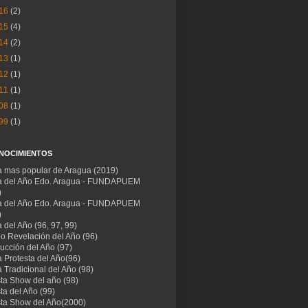
16
(2)
15
(4)
14
(2)
13
(1)
12
(1)
11
(1)
08
(1)
99
(1)
NOCIMIENTOS
ta mas popular de Aragua (2019)
ta del Año Edo. Aragua - FUNDAPUEM
)
ta del Año Edo. Aragua - FUNDAPUEM
)
a del Año (96, 97, 99)
po Revelación del Año (96)
ucción del Año (97)
a Protesta del Año(96)
a Tradicional del Año (98)
sta Show del año (98)
sta del Año (99)
ista Show del Año(2000)