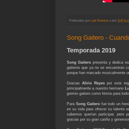
Publicadas por
Luis Romero
a la/s
9:47 p.
Song Gaitero - Cuand
Temporada 2019
Song Gaitero
presenta y dedica es
gaiteros que ya no se encuentran c
porque han marcado musicalmente un h
Gracias
Alirio Reyes
por este re
principalmente a nuestro hermano
Lu
gremio gaitero como himno para todo
Para
Song Gaitero
fue todo un hono
en su vida para ofrecer su talento 
sabemos querían participar, pero 
gracias por su gran cariño y generos