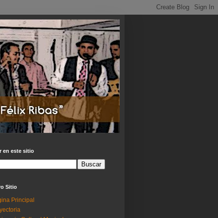
 en este sitio
o Sitio
ina Principal
yectoria