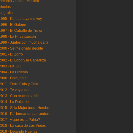
rimonio Cultural Musical
tactos
cografía
..1995 - Pa´ la playa me voy
..1996 - El Galope
..1997 - El Caballo de Troya
..1998 - La Privatización
..1999 - Juntos con mucha gaita
..2000 - Se me olvido decirte
..2001 - El Zorro
..2002 - El Lobo y la Caperuza
..2003 - La 123
..2004 - La Didema
..2006 - Dale, dale
..2011 - Entre Cola y Cola
..2012 - Te voy a dar
..2013 - Con mucha sazón
..2014 - La Dulcería
..2015 - Si la Mujer fuera Hombre
..2016 - Pa' formar un parrandón
..2017 - y que es la Patria?
..2018 - La casa de Los Viejos
..2019 - Dejando Huellas