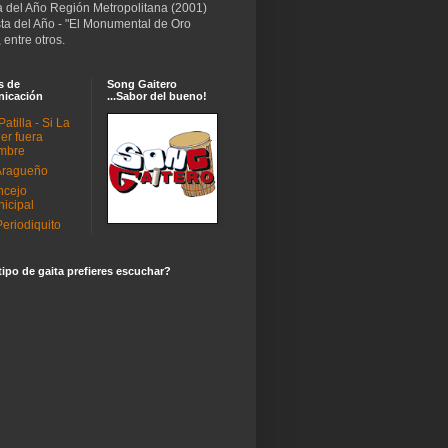
a del Año Región Metropolitana (2001)
sta del Año - "El Monumental de Oro
 entre otros.
s de
Song Gaitero
icación
...Sabor del bueno!
Patilla - Si La
er fuera
mbre
Aragueño
ncejo
icipal
Periodiquito
ipo de gaita prefieres escuchar?