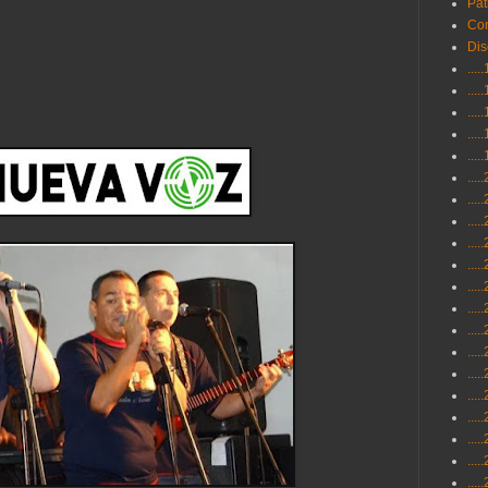
Pat
Con
Dis
...
...
...
...
...
...
...
...
...
...
...
...
...
...
...
...
...
...
...
...