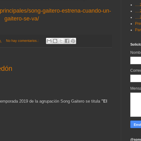
...
principales/song-gaitero-estrena-cuando-un-
...
...
gaitero-se-va/
Pre
Par
m.
No hay comentarios.:
Solici
Nomb
edón
Corre
Mens
temporada 2019 de la agrupación Song Gaitero se titula
"El
@song