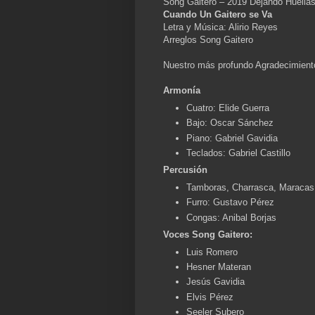
Song Gaitero – 2019 Dejando Huell
Cuando Un Gaitero se Va
Letra y Música: Alirio Reyes
Arreglos Song Gaitero
Nuestro más profundo Agradecimient
Armonía
Cuatro: Elide Guerra
Bajo: Oscar Sánchez
Piano: Gabriel Gavidia
Teclados: Gabriel Castillo
Percusión
Tamboras, Charrasca, Maracas
Furro: Gustavo Pérez
Congas: Anibal Borjas
Voces Song Gaitero:
Luis Romero
Hesner Materan
Jesús Gavidia
Elvis Pérez
Seeler Subero