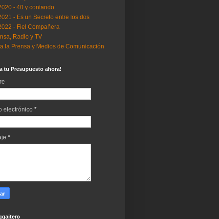
..2020 - 40 y contando
..2021 - Es un Secreto entre los dos
..2022 - Fiel Compañera
nsa, Radio y TV
a la Prensa y Medios de Comunicación
ta tu Presupuesto ahora!
re
o electrónico
*
aje
*
gaitero