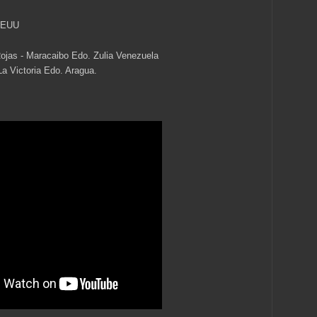
 EEUU
ojas - Maracaibo Edo. Zulia Venezuela
a Victoria Edo. Aragua.