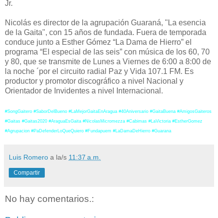
Jr.
Nicolás es director de la agrupación Guaraná, "La esencia
de la Gaita", con 15 años de fundada. Fuera de temporada
conduce junto a Esther Gómez “La Dama de Hierro” el
programa “El especial de las seis” con música de los 60, 70
y 80, que se transmite de Lunes a Viernes de 6:00 a 8:00 de
la noche ´por el circuito radial Paz y Vida 107.1 FM. Es
productor y promotor discográfico a nivel Nacional y
Orientador de Invidentes a nivel Internacional.
#SongGaitero #SaborDelBueno #LaMejorGaitaEnAragua #40Aniversario #GaitaBuena #AmigosGaiteros
#Gaitas #Gaitas2020 #AraguaEsGaita #NicolasMicromezza #Cabimas #LaVictoria #EstherGomez
#Agrupacion #PaDefenderLoQueQuiero #Fundapuem #LaDamaDeHierro #Guarana
Luis Romero
a la/s
11:37 a.m.
Compartir
No hay comentarios.: