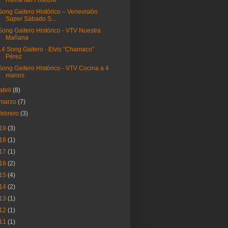
Reina del Folklore
Song Gaitero Histórico – Venevisión
Súper Sábado S...
Song Gaitero Histórico - VTV Nuestra
Mañana
14 Song Gaitero - Elvis “Chamaco”
Pérez
Song Gaitero Histórico - VTV Cocina a 4
manos
abril
(8)
marzo
(7)
febrero
(3)
19
(3)
18
(1)
17
(1)
16
(2)
15
(4)
14
(2)
13
(1)
12
(1)
11
(1)