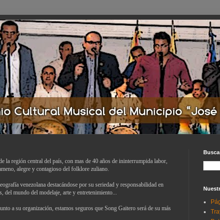
Buscar
e la región central del país, con mas de 40 años de ininterrumpida labor,
ameno, alegre y contagioso del folklore zuliano.
geografía venezolana destacándose por su seriedad y responsabilidad en
Nuestr
, del mundo del modelaje, arte y entretenimiento...
Pág
unto a su organización, estamos seguros que Song Gaitero será de su más
Tra