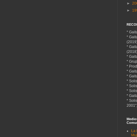
►
20
►
19
RECO
* Gai
* Gai
(2019
* Gai
(2018
* Gait
* Gru
* Prod
* Gait
* Gait
* Soli
* Soli
* Sol
* Gait
* Soli
2001",
Medio
Comun
La 
Muj