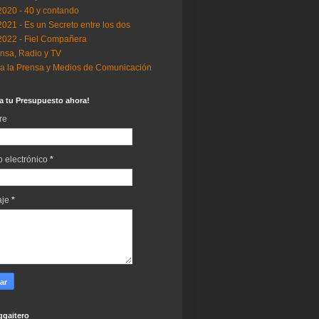
..2020 - 40 y contando
..2021 - Es un Secreto entre los dos
..2022 - Fiel Compañera
nsa, Radio y TV
a la Prensa y Medios de Comunicación
ta tu Presupuesto ahora!
re
o electrónico
*
aje
*
gaitero