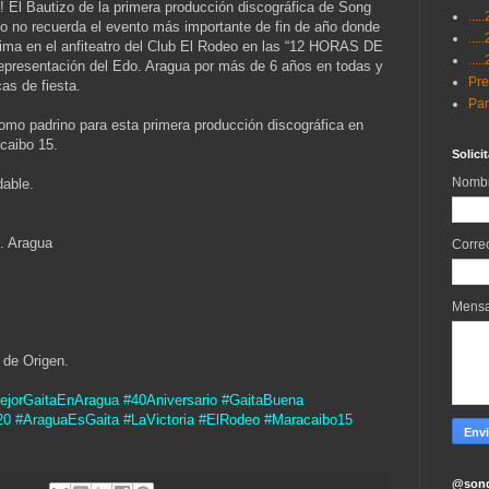
 El Bautizo de la primera producción discográfica de Song
...
no no recuerda el evento más importante de fin de año donde
...
ima en el anfiteatro del Club El Rodeo en las “12 HORAS DE
...
epresentación del Edo. Aragua por más de 6 años en todas y
Pre
as de fiesta.
Par
omo padrino para esta primera producción discográfica en
acaibo 15.
Solici
Nomb
dable.
o. Aragua
Corre
Mens
 de Origen.
jorGaitaEnAragua #40Aniversario #GaitaBuena
20 #AraguaEsGaita #LaVictoria #ElRodeo #Maracaibo15
@song