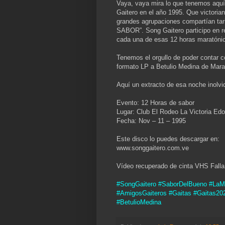
Vaya, vaya mira lo que tenemos aquí!
Gaitero en el año 1995. Que victoria
grandes agrupaciones compartían tar
SABOR”. Song Gaitero participo en r
cada una de esas 12 horas maratónic
Tenemos el orgullo de poder contar c
formato LP a Betulio Medina de Mar
Aquí un extracto de esa noche inolvi
Evento: 12 Horas de sabor
Lugar: Club El Rodeo La Victoria Ed
Fecha: Nov – 11 – 1995
Este disco lo puedes descargar en:
www.songgaitero.com.ve
Vídeo recuperado de cinta VHS Falla
#SongGaitero #SaborDelBueno #LaMe
#AmigosGaiteros #Gaitas #Gaitas20
#BetulioMedina