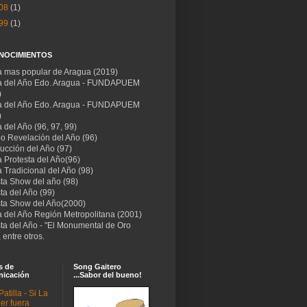
08
(1)
99
(1)
NOCIMIENTOS
ta mas popular de Aragua (2019)
ta del Año Edo. Aragua - FUNDAPUEM
)
ta del Año Edo. Aragua - FUNDAPUEM
)
a del Año (96, 97, 99)
po Revelación del Año (96)
ucción del Año (97)
a Protesta del Año(96)
a Tradicional del Año (98)
sta Show del año (98)
sta del Año (99)
ista Show del Año(2000)
a del Año Región Metropolitana (2001)
sta del Año - "El Monumental de Oro
 entre otros.
s de
Song Gaitero
icación
...Sabor del bueno!
Patilla - Si La
er fuera