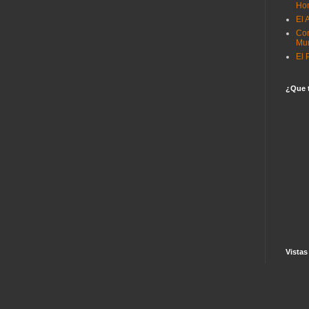
Ho
El 
Co
Mun
El 
¿Que t
Vistas