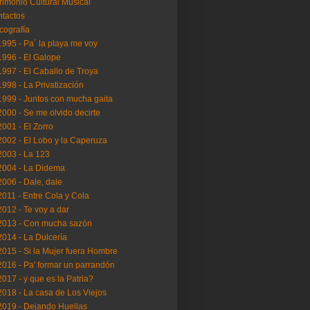
rimonio Cultural Musical
tactos
cografía
..1995 - Pa´ la playa me voy
..1996 - El Galope
..1997 - El Caballo de Troya
..1998 - La Privatización
..1999 - Juntos con mucha gaita
..2000 - Se me olvido decirte
..2001 - El Zorro
..2002 - El Lobo y la Caperuza
..2003 - La 123
..2004 - La Didema
..2006 - Dale, dale
..2011 - Entre Cola y Cola
..2012 - Te voy a dar
..2013 - Con mucha sazón
..2014 - La Dulcería
..2015 - Si la Mujer fuera Hombre
..2016 - Pa' formar un parrandón
..2017 - y que es la Patria?
..2018 - La casa de Los Viejos
..2019 - Dejando Huellas