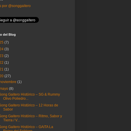
s por @songgaitero
o del Blog
25
(7)
24
(3)
23
(2)
22
(1)
21
(1)
20
(27)
noviembre
(1)
mayo
(8)
Song Gaitero Histórico – SG & Rummy
Olivo Poliedro...
Song Gaitero Histórico – 12 Horas de
Sabor
Song Gaitero Histórico – Ritmo, Sabor y
Tierra / V...
Song Gaitero Histórico – GAITA La