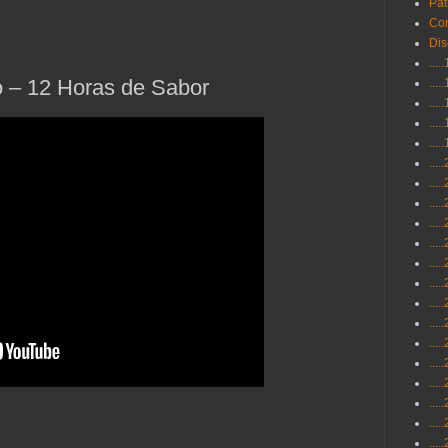
Pat
Con
Dis
...
o – 12 Horas de Sabor
...
...
...
...
...
...
...
...
...
...
...
...
...
...
...
...
...
...
...