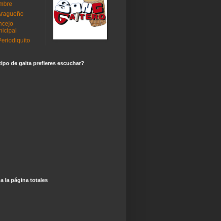
mbre
Aragueño
ncejo
icipal
Periodiquito
ipo de gaita prefieres escuchar?
 a la página totales