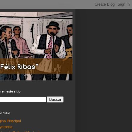
 en este sitio
o Sitio
ina Principal
yectoria