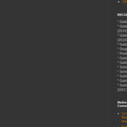
►
19
RECO
* Gai
* Gai
(2019
* Gai
(2018
* Gait
* Gru
* Prod
* Gait
* Gait
* Soli
* Soli
* Sol
* Gait
* Soli
2001",
Medio
Comun
La 
Muj
Ho