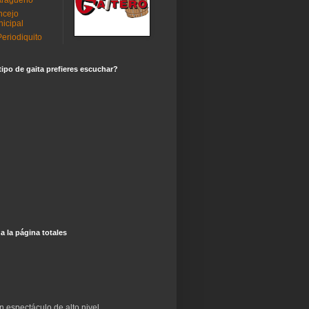
Aragueño
ncejo
icipal
Periodiquito
ipo de gaita prefieres escuchar?
 a la página totales
n espectáculo de alto nivel.