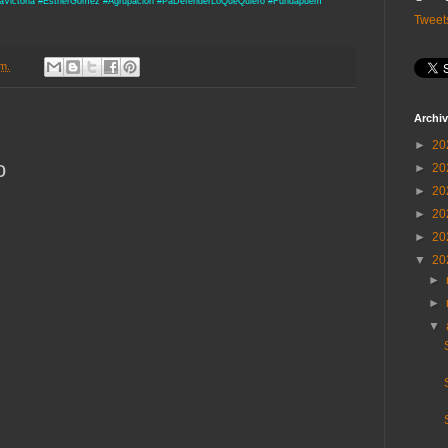
aVictoria #EstherGomez #Agrupacion #PaDefenderLoQueQuiero #Fundapuem
Tweet
.m.
Archiv
►
20
o
►
20
►
20
►
20
►
20
▼
20
►
►
▼