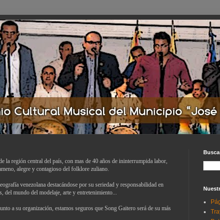
Buscar
e la región central del país, con mas de 40 años de ininterrumpida labor,
ameno, alegre y contagioso del folklore zuliano.
geografía venezolana destacándose por su seriedad y responsabilidad en
Nuestr
, del mundo del modelaje, arte y entretenimiento...
Pág
unto a su organización, estamos seguros que Song Gaitero será de su más
Tra