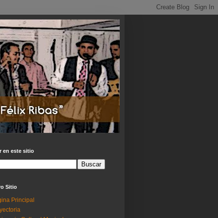
 en este sitio
o Sitio
ina Principal
yectoria