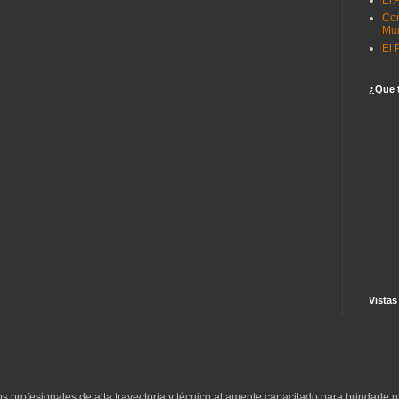
El 
Co
Mun
El 
¿Que t
Vistas
s profesionales de alta trayectoria y técnico altamente capacitado para brindarle u