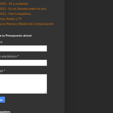
..2020 - 40 y contando
..2021 - Es un Secreto entre los dos
..2022 - Fiel Compañera
nsa, Radio y TV
a la Prensa y Medios de Comunicación
ta tu Presupuesto ahora!
re
o electrónico
*
aje
*
gaitero