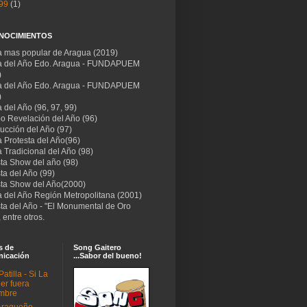
99
(1)
NOCIMIENTOS
ta mas popular de Aragua (2019)
ta del Año Edo. Aragua - FUNDAPUEM
)
ta del Año Edo. Aragua - FUNDAPUEM
)
a del Año (96, 97, 99)
po Revelación del Año (96)
ucción del Año (97)
a Protesta del Año(96)
a Tradicional del Año (98)
sta Show del año (98)
sta del Año (99)
ista Show del Año(2000)
a del Año Región Metropolitana (2001)
sta del Año - "El Monumental de Oro
 entre otros.
s de
Song Gaitero
icación
...Sabor del bueno!
Patilla - Si La
er fuera
mbre