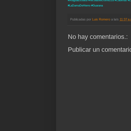
#AraguaEsGaita #NicolasMicromezza #Cabimas #L
#LaDamaDeHierro #Guarana
Publicadas por
Luis Romero
a la/s
11:37 a
No hay comentarios.:
Publicar un comentari