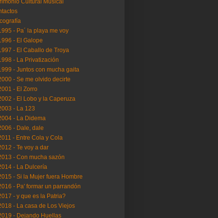
rimonio Cultural Musical
tactos
cografía
..1995 - Pa´ la playa me voy
..1996 - El Galope
..1997 - El Caballo de Troya
..1998 - La Privatización
..1999 - Juntos con mucha gaita
..2000 - Se me olvido decirte
..2001 - El Zorro
..2002 - El Lobo y la Caperuza
..2003 - La 123
..2004 - La Didema
..2006 - Dale, dale
..2011 - Entre Cola y Cola
..2012 - Te voy a dar
..2013 - Con mucha sazón
..2014 - La Dulcería
..2015 - Si la Mujer fuera Hombre
..2016 - Pa' formar un parrandón
..2017 - y que es la Patria?
..2018 - La casa de Los Viejos
..2019 - Dejando Huellas