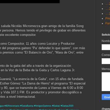
...
...
...
Pre
Par
 saluda Nicolás Micromezza gran amigo de la familia Song
 persona. Hemos tenido el privilegio de grabar en diferentes
ste excelente compositor.
Solici
Nomb
como Compositor, 11 años como Locutor y Productor
 del programa gaitero “Pa’ defender lo que quiero”, con más
ido premios como “El Balancín de Oro”, “Mara de Oro”, entre
Corre
nto de la gaita del año a través de la organización
Mens
en la Voz de la Beba de la Gaita y Carlos Laguna Jr.
 Guaraná, "La esencia de la Gaita", con 15 años de fundada.
Esther Gómez “La Dama de Hierro” el programa “El especial
0 y 80, que se transmite de Lunes a Viernes de 6:00 a 8:00
az y Vida 107.1 FM. Es productor y promotor discográfico a
tes a nivel Internacional.
gua #40Aniversario #GaitaBuena #AmigosGaiteros #Gaitas #Gaitas2020
@song