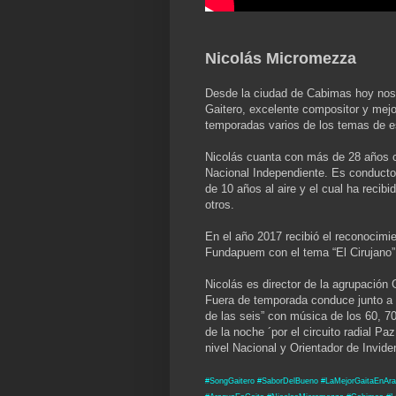
Nicolás Micromezza
Desde la ciudad de Cabimas hoy nos
Gaitero, excelente compositor y mejor
temporadas varios de los temas de e
Nicolás cuanta con más de 28 años 
Nacional Independiente. Es conductor
de 10 años al aire y el cual ha recib
otros.
En el año 2017 recibió el reconocimie
Fundapuem con el tema “El Cirujano” 
Nicolás es director de la agrupación
Fuera de temporada conduce junto a 
de las seis” con música de los 60, 7
de la noche ´por el circuito radial P
nivel Nacional y Orientador de Inviden
#SongGaitero #SaborDelBueno #LaMejorGaitaEnAra