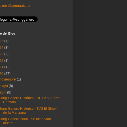
s por @songgaitero
o del Blog
25
(7)
24
(3)
23
(2)
22
(1)
21
(1)
20
(27)
noviembre
(1)
mayo
(8)
abril
(8)
Song Gaitero Histórico - RCTV A Puerta
Cerrada
Song Gaitero Histórico - TVS El Show
de la Manzana
Song Gaitero 2000 - Se me olvido
decirte