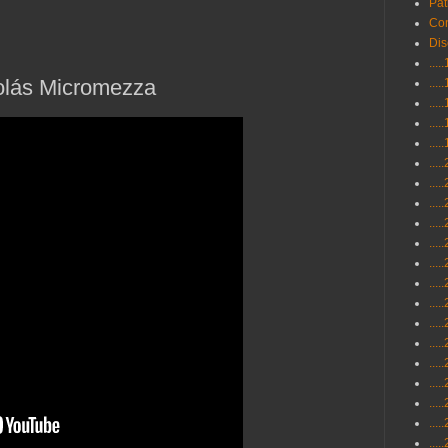
Pat
Con
Dis
...
colás Micromezza
...
...
...
...
...
...
...
...
...
...
...
...
...
...
...
...
...
...
...